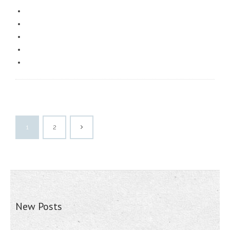
1
2
New Posts